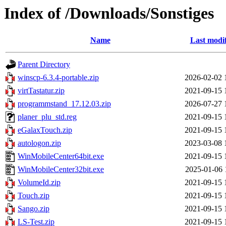
Index of /Downloads/Sonstiges
Name
Last modi
Parent Directory
winscp-6.3.4-portable.zip
2026-02-02 
virtTastatur.zip
2021-09-15 
programmstand_17.12.03.zip
2026-07-27 
planer_plu_std.reg
2021-09-15 
eGalaxTouch.zip
2021-09-15 
autologon.zip
2023-03-08 
WinMobileCenter64bit.exe
2021-09-15 
WinMobileCenter32bit.exe
2025-01-06 
VolumeId.zip
2021-09-15 
Touch.zip
2021-09-15 
Sango.zip
2021-09-15 
LS-Test.zip
2021-09-15 